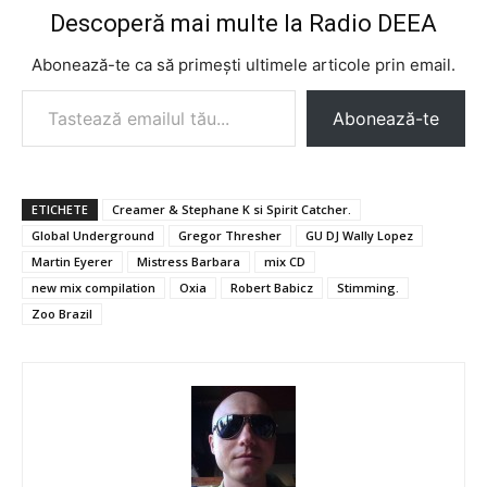
Descoperă mai multe la Radio DEEA
Abonează-te ca să primești ultimele articole prin email.
Tastează emailul tău...
Abonează-te
ETICHETE
Creamer & Stephane K si Spirit Catcher.
Global Underground
Gregor Thresher
GU DJ Wally Lopez
Martin Eyerer
Mistress Barbara
mix CD
new mix compilation
Oxia
Robert Babicz
Stimming.
Zoo Brazil