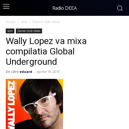
Radio DEEA
Acasă
stiri
Dance club news
stiri
Dance club news
Wally Lopez va mixa
compilatia Global
Underground
De către
eduard
-
aprilie 19, 2010