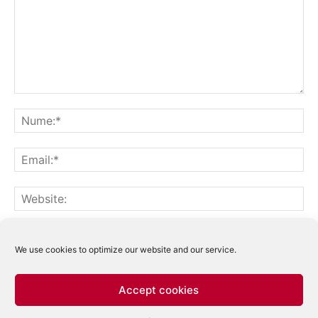
Notifică-mă prin email când sunt publicate alte comentarii.
Notifică-mă prin email când sunt publicate articole noi.
We use cookies to optimize our website and our service.
Accept cookies
Acest site folosește Akismet pentru a reduce