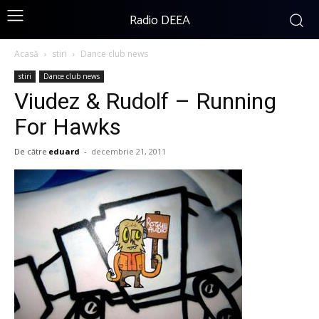
Radio DEEA
Acasă
stiri
Dance club news
stiri
Dance club news
Viudez & Rudolf – Running
For Hawks
De către
eduard
-
decembrie 21, 2011