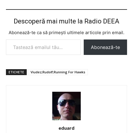
Descoperă mai multe la Radio DEEA
Abonează-te ca să primești ultimele articole prin email.
Tastează emailul tău...
Abonează-te
ETICHETE
Viudez;Rudolf;Running For Hawks
eduard