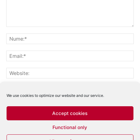
Notifică-mă prin email când sunt publicate alte comentarii.
Notifică-mă prin email când sunt publicate articole noi.
We use cookies to optimize our website and our service.
Accept cookies
Acest site folosește Akismet pentru a reduce
Functional only
spamul.
Află cum sunt procesate datele
comentariilor tale
.