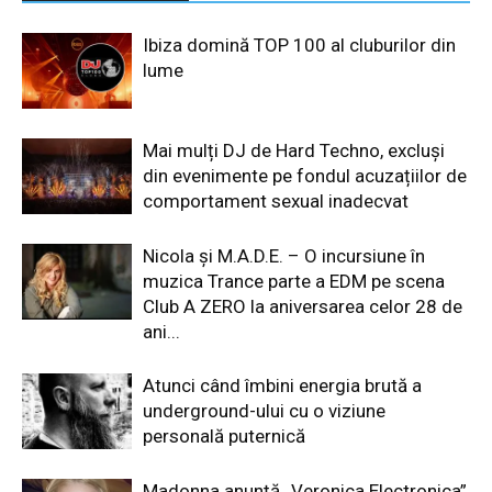
Ibiza domină TOP 100 al cluburilor din
lume
Mai mulți DJ de Hard Techno, excluși
din evenimente pe fondul acuzațiilor de
comportament sexual inadecvat
Nicola și M.A.D.E. – O incursiune în
muzica Trance parte a EDM pe scena
Club A ZERO la aniversarea celor 28 de
ani...
Atunci când îmbini energia brută a
underground-ului cu o viziune
personală puternică
Madonna anunță „Veronica Electronica”,