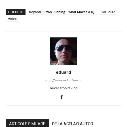
ETICHETE
Beyond Button Pushing - What Makes a DJ
EMC 2012
video
eduard
http://www.radiodeea.ro
never stop raving
ARTICOLE SIMILARE
DE LA ACELAȘI AUTOR