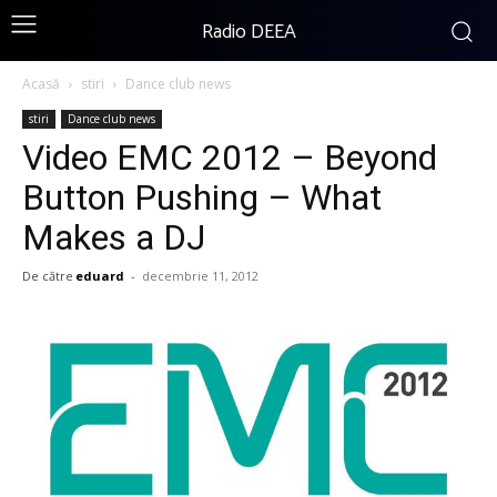
Radio DEEA
Acasă
stiri
Dance club news
stiri
Dance club news
Video EMC 2012 – Beyond
Button Pushing – What
Makes a DJ
De către
eduard
-
decembrie 11, 2012