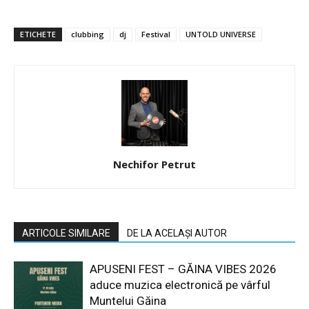
ETICHETE
clubbing
dj
Festival
UNTOLD UNIVERSE
Nechifor Petrut
ARTICOLE SIMILARE
DE LA ACELAȘI AUTOR
APUSENI FEST – GĂINA VIBES 2026
aduce muzica electronică pe vârful
Muntelui Găina