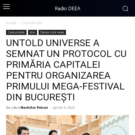
Radio DEEA
Acasă
Comunicate
Comunicate
stiri
Dance club news
UNTOLD UNIVERSE A
SEMNAT UN PROTOCOL CU
PRIMĂRIA CAPITALEI
PENTRU ORGANIZAREA
PRIMULUI MEGA-FESTIVAL
DIN BUCUREȘTI
De către
Nechifor Petrut
-
aprilie 4, 2025