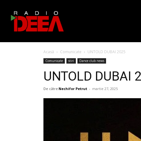
Acasă
Comunicate
UNTOLD DUBAI 2025
Comunicate
stiri
Dance club news
UNTOLD DUBAI 
De către
Nechifor Petrut
-
martie 27, 2025