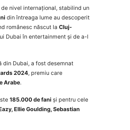
r de nivel internațional, stabilind un
ni
din întreaga lume au descoperit
and românesc născut la
Cluj-
lui Dubai în entertainment și de a-l
ă din Dubai, a fost desemnat
wards 2024
, premiu care
le Arabe
.
este
185.000 de fani
și pentru cele
azy, Ellie Goulding, Sebastian