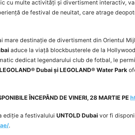
ic cu multe activități și divertisment interactiv, 
riență de festival de neuitat, care atrage deopotri
i mare destinație de divertisment din Orientul Mij
bai
aduce la viață blockbusterele de la Hollywood 
ematic dedicat legendarului club de fotbal, le perm
LEGOLAND® Dubai și LEGOLAND® Water Park
ofe
ONIBILE ÎNCEPÂND DE VINERI, 28 MARTIE PE
h
ediție a festivalului
UNTOLD Dubai
vor fi dispon
ae/
.