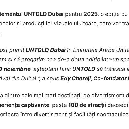
statementul UNTOLD Dubai
pentru
2025
, o ediție c
nelor și producțiilor vizuale uluitoare, care vor tr
.
fost primit
UNTOLD Dubai
în Emiratele Arabe Unite 
ăm și să pregătim cea de-a doua ediție într-un spa
9 noiembrie
, așteptăm fanii
UNTOLD
să trăiască i
ival din Dubai “, a spus
Edy Chereji, Co-fondato
a dintre cele mai mari destinații de divertisment 
periențe captivante
, peste
100 de atracții
deosebi
rfectă între divertisment și facilități spectaculoas