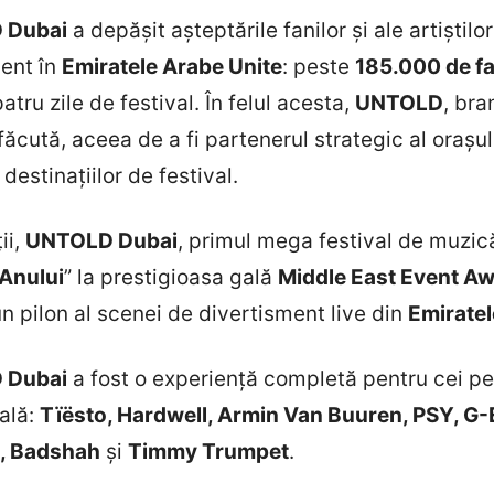
 Dubai
a depășit așteptările fanilor și ale artiștilo
ment în
Emiratele Arabe Unite
: peste
185.000 de fa
patru zile de festival. În felul acesta,
UNTOLD
, br
făcută, aceea de a fi partenerul strategic al orașu
destinațiilor de festival.
ii,
UNTOLD Dubai
, primul mega festival de muzic
 Anului
” la prestigioasa gală
Middle East Event A
un pilon al scenei de divertisment live din
Emirate
 Dubai
a fost o experiență completă pentru cei p
ală:
Tïësto, Hardwell, Armin Van Buuren, PSY, G-E
o, Badshah
și
Timmy Trumpet
.