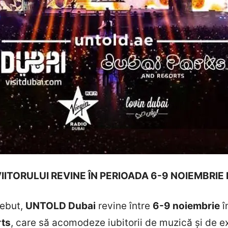
IITORULUI REVINE ÎN PERIOADA
6-9 NOIEMBRIE
debut,
UNTOLD Dubai
revine între
6-9 noiembrie
î
rts
, care să acomodeze iubitorii de muzică și de 