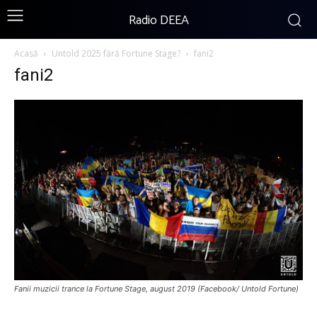
Radio DEEA
Acasă
Untold 2025 fără Fortune Stage?
fani2
fani2
Fanii muzicii trance la Fortune Stage, august 2019 (Facebook/ Untold Fortune)