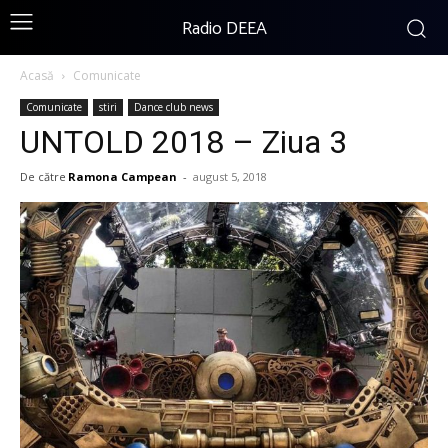
Radio DEEA
Acasă
Comunicate
Comunicate
stiri
Dance club news
UNTOLD 2018 – Ziua 3
De către
Ramona Campean
-
august 5, 2018