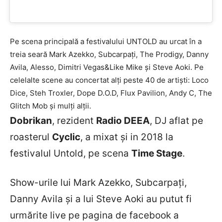
Pe scena principală a festivalului UNTOLD au urcat în a
treia seară Mark Azekko, Subcarpați, The Prodigy, Danny
Avila, Alesso, Dimitri Vegas&Like Mike și Steve Aoki. Pe
celelalte scene au concertat alți peste 40 de artiști: Loco
Dice, Steh Troxler, Dope D.O.D, Flux Pavilion, Andy C, The
Glitch Mob și mulți alții.
Dobrikan
, rezident
Radio DEEA
, DJ aflat pe
roasterul
Cyclic
, a mixat și in 2018 la
festivalul Untold, pe scena
Time Stage
.
Show-urile lui Mark Azekko, Subcarpați,
Danny Avila și a lui Steve Aoki au putut fi
urmărite live pe pagina de facebook a