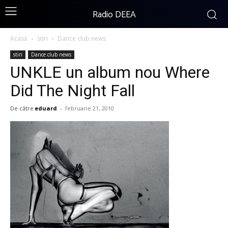
Radio DEEA
Acasă
stiri
Dance club news
stiri
Dance club news
UNKLE un album nou Where
Did The Night Fall
De către
eduard
-
februarie 21, 2010