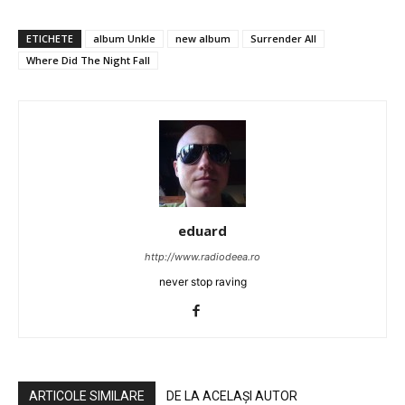
ETICHETE
album Unkle
new album
Surrender All
Where Did The Night Fall
eduard
http://www.radiodeea.ro
never stop raving
ARTICOLE SIMILARE
DE LA ACELAȘI AUTOR