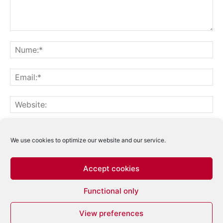
Notifică-mă prin email când sunt publicate alte comentarii.
Notifică-mă prin email când sunt publicate articole noi.
We use cookies to optimize our website and our service.
Accept cookies
Acest site folosește Akismet pentru a reduce
Functional only
spamul.
Află cum sunt procesate datele
comentariilor tale
.
View preferences