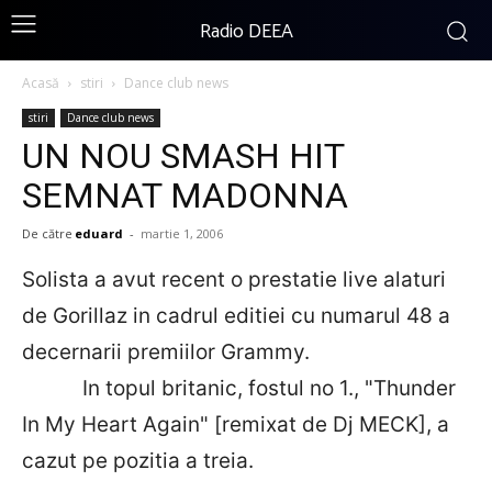
Radio DEEA
Acasă
stiri
Dance club news
stiri
Dance club news
UN NOU SMASH HIT
SEMNAT MADONNA
De către
eduard
-
martie 1, 2006
Solista a avut recent o prestatie live alaturi
de Gorillaz in cadrul editiei cu numarul 48 a
decernarii premiilor Grammy.
In topul britanic, fostul no 1., "Thunder
In My Heart Again" [remixat de Dj MECK], a
cazut pe pozitia a treia.