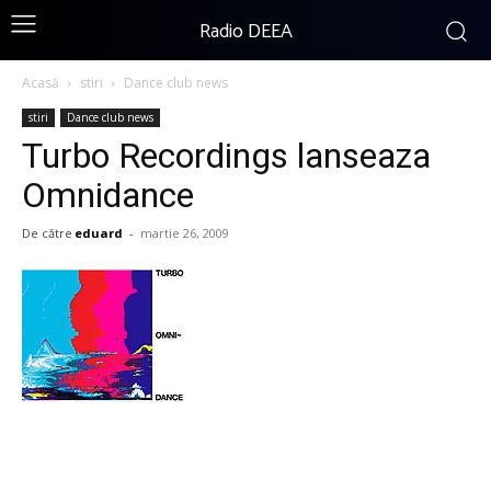
Radio DEEA
Acasă
stiri
Dance club news
stiri
Dance club news
Turbo Recordings lanseaza
Omnidance
De către
eduard
-
martie 26, 2009