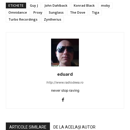
ETICHETE
Guy J
John Dahlback
Konrad Black
moby
Omnidance
Proxy
Sunglass
The Dove
Tiga
Turbo Recordings
Zyntherius
eduard
http://www.radiodeea.ro
never stop raving
ARTICOLE SIMILARE
DE LA ACELAȘI AUTOR