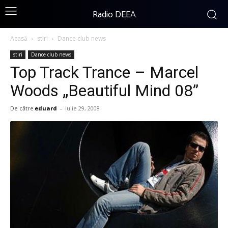
Radio DEEA
Acasă
stiri
Dance club news
stiri
Dance club news
Top Track Trance – Marcel
Woods „Beautiful Mind 08”
De către
eduard
-
iulie 29, 2008