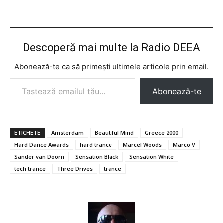
Descoperă mai multe la Radio DEEA
Abonează-te ca să primești ultimele articole prin email.
Tastează emailul tău...
Abonează-te
ETICHETE
Amsterdam
Beautiful Mind
Greece 2000
Hard Dance Awards
hard trance
Marcel Woods
Marco V
Sander van Doorn
Sensation Black
Sensation White
tech trance
Three Drives
trance