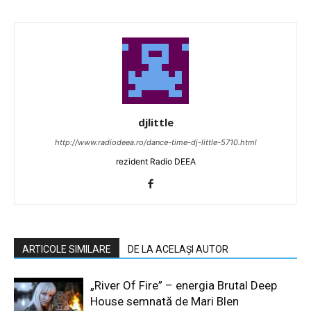
djlittle
http://www.radiodeea.ro/dance-time-dj-little-5710.html
rezident Radio DEEA
ARTICOLE SIMILARE
DE LA ACELAȘI AUTOR
„River Of Fire” – energia Brutal Deep
House semnată de Mari Blen