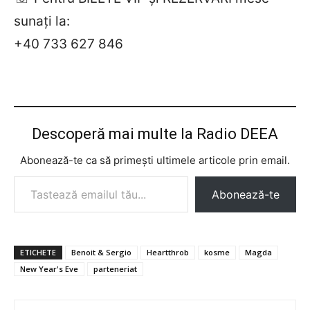
sunați la:
+40 733 627 846
Descoperă mai multe la Radio DEEA
Abonează-te ca să primești ultimele articole prin email.
Tastează emailul tău...
Abonează-te
ETICHETE
Benoit & Sergio
Heartthrob
kosme
Magda
New Year's Eve
parteneriat