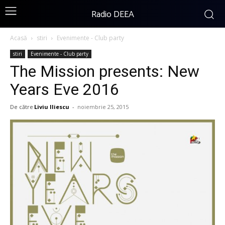
Radio DEEA
Acasă
stiri
Evenimente - Club party
stiri
Evenimente - Club party
The Mission presents: New
Years Eve 2016
De către
Liviu Iliescu
-
noiembrie 25, 2015