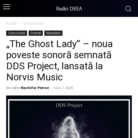
Radio DEEA
Acasă
Comunicate
Comunicate
Diverse
Newsflash
„The Ghost Lady” – noua
poveste sonoră semnată
DDS Project, lansată la
Norvis Music
De către
Nechifor Petrut
-
iulie 1, 2026