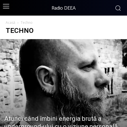
Radio DEEA
Acasă
Techno
TECHNO
Atunci când îmbini energia brută a
underground-ului cu o viziune personală