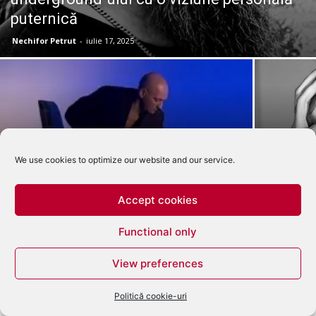
puternică
Nechifor Petrut
-
iulie 17, 2025
SASU – Călătorie sonoră între Melodic Techno
4 Questio
We use cookies to optimize our website and our service.
și Afro House la Radio Deea
Should NO
Accept cookies
Functional only
View preferences
Politică cookie-uri