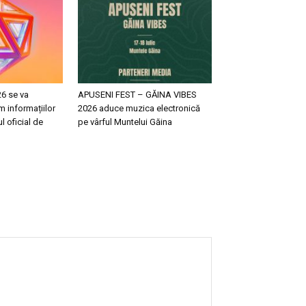
6 se va
APUSENI FEST – GĂINA VIBES
 informațiilor
2026 aduce muzica electronică
l oficial de
pe vârful Muntelui Găina