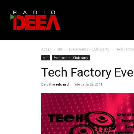
Acasă
stiri
Evenimente - Club party
Tech Facto
stiri
Evenimente - Club party
Tech Factory Ev
De către
eduard
-
februarie 28, 2011