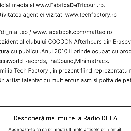
icial media si www.FabricaDeTricouri.ro.
tivitatea agentiei vizitati www.techfactory.ro
dj_mafteo / www.facebook.com/mafteo.ro
 rezident al clubului COCOON Afterhours din Braso
atura cu publicul.Anul 2010 il prinde ocupat cu pro
rosssworld Records,TheSound,MInimatracx.
milia Tech Factory , in prezent fiind reprezentatu r
n artist talentat cu mult entuziasm si pofta de pet
Descoperă mai multe la Radio DEEA
Abonează-te ca să primești ultimele articole prin email.