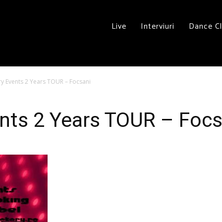
Live
Interviuri
Dance C
ry Events 2 Years TOUR – Focsani
ents 2 Years TOUR – Focs