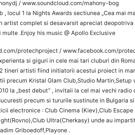
honydj / www.soundcloud.com/mahony-bog
ub , locul 1 la Nights Awards sectiunea „Cea mai 
n artist complet si desavarsit apreciat deopotriva 
i multe .Enjoy his music @ Apollo Exclusive
.com/protechproject / www.facebook.com/protec
experienta si giguri in cele mai tari cluburi din Ro
tineri artisti fiind initiatorii acestui proiect in ma
atii precum Kristal Glam Club,Studio Martin,Setup 
10 la „best debut” , invitaii la cel mai vechi rad
ucuresti precum si tururile sustinute in Bulgaria s
icii electronice : Club Cinema (Kiev),Club Escape
Light(Rovno),Club Ultra(Cherkasy) unde au imparti
Vadim Griboedoff,Playone .