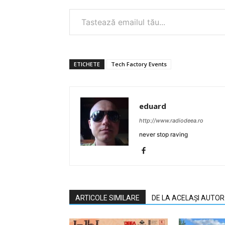
Tastează emailul tău...
ETICHETE
Tech Factory Events
eduard
http://www.radiodeea.ro
never stop raving
ARTICOLE SIMILARE
DE LA ACELAȘI AUTOR