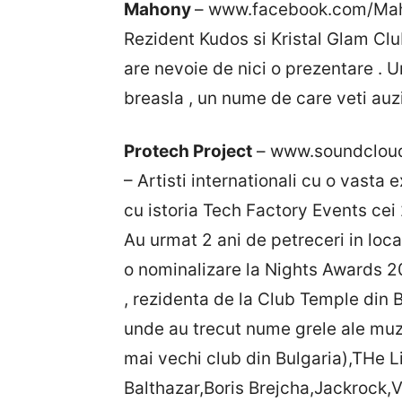
Mahony
– www.facebook.com/Ma
Rezident Kudos si Kristal Glam Cl
are nevoie de nici o prezentare . U
breasla , un nume de care veti auz
Protech Project
– www.soundcloud
– Artisti internationali cu o vasta 
cu istoria Tech Factory Events cei 2 
Au urmat 2 ani de petreceri in loc
o nominalizare la Nights Awards 20
, rezidenta de la Club Temple din B
unde au trecut nume grele ale muz
mai vechi club din Bulgaria),THe 
Balthazar,Boris Brejcha,Jackrock,