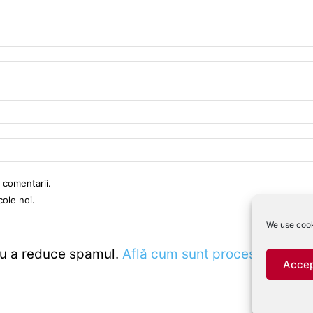
 comentarii.
cole noi.
We use cook
ru a reduce spamul.
Află cum sunt procesate datele
Accep