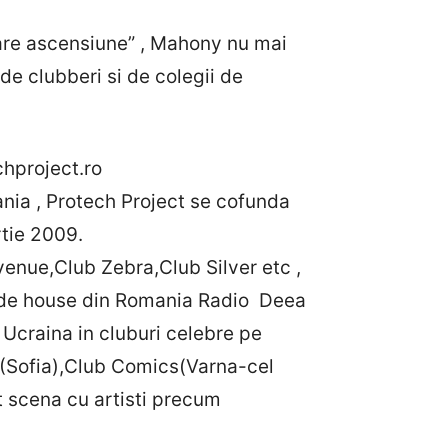
mare ascensiune” , Mahony nu mai
de clubberi si de colegii de
hproject.ro
mania , Protech Project se cofunda
rtie 2009.
venue,Club Zebra,Club Silver etc ,
io de house din Romania Radio Deea
i Ucraina in cluburi celebre pe
 (Sofia),Club Comics(Varna-cel
t scena cu artisti precum