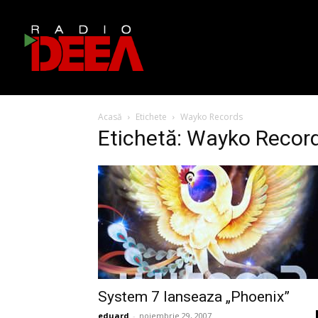
Acasă
Etichete
Wayko Records
Etichetă: Wayko Recor
System 7 lanseaza „Phoenix”
eduard
-
noiembrie 29, 2007