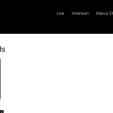
Live
Interviuri
Dance C
ds
0