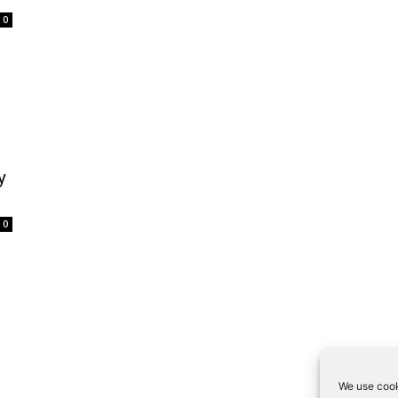
0
y
0
We use cook