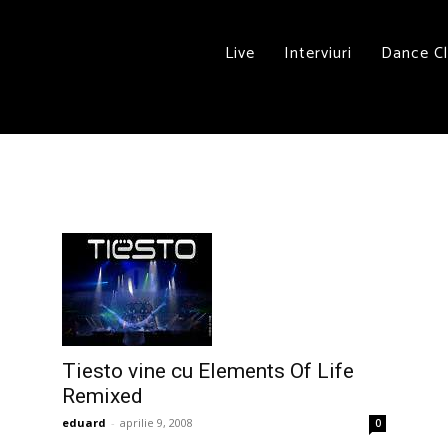
Live
Interviuri
Dance C
Tiesto vine cu Elements Of Life
Remixed
eduard
-
aprilie 9, 2008
0