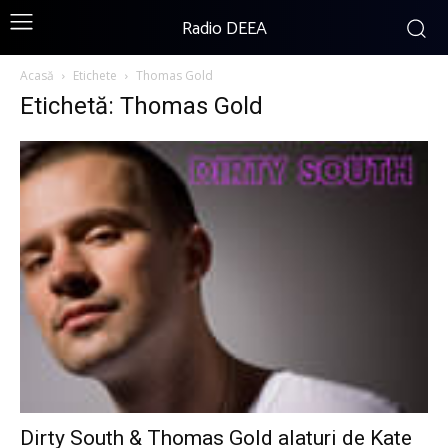
Radio DEEA
Acasă
Etichete
Thomas Gold
Etichetă: Thomas Gold
Dirty South & Thomas Gold alaturi de Kate