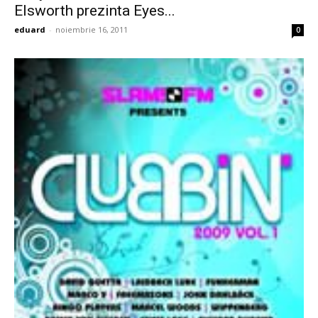
Elsworth prezinta Eyes...
eduard
-
noiembrie 16, 2011
0