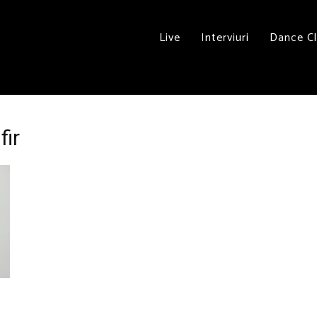
Live
Interviuri
Dance C
fir