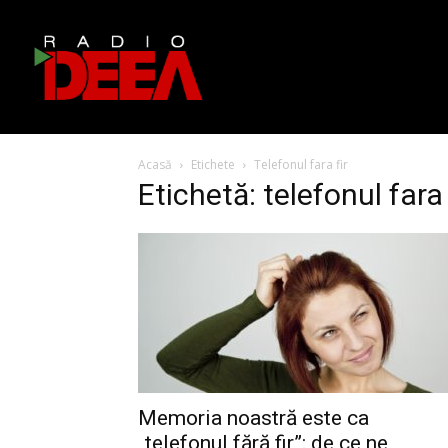
Acasă
Etichete
Telefonul fara fir
Etichetă: telefonul fara 
Memoria noastră este ca
„telefonul fără fir”: de ce ne