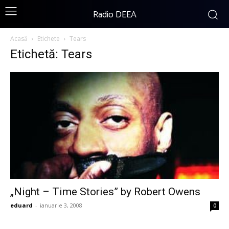
Radio DEEA
Acasă
Etichete
Tears
Etichetă: Tears
„Night – Time Stories” by Robert Owens
eduard
-
ianuarie 3, 2008
0