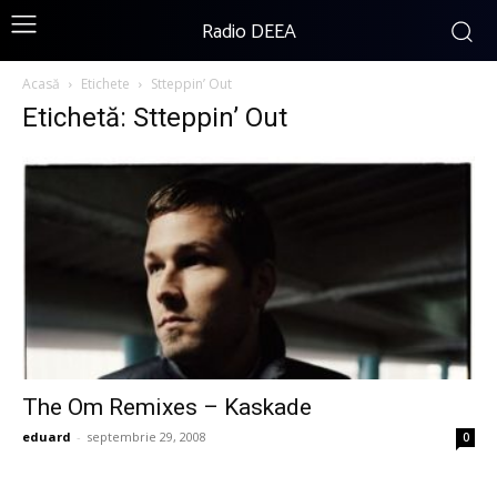
Radio DEEA
Acasă
Etichete
Stteppin’ Out
Etichetă: Stteppin’ Out
The Om Remixes – Kaskade
eduard
-
septembrie 29, 2008
0