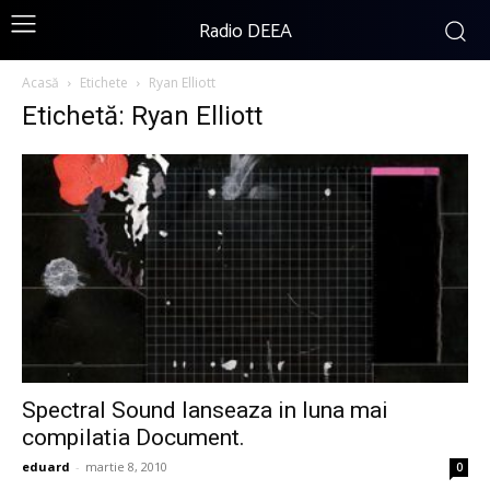
Radio DEEA
Acasă
Etichete
Ryan Elliott
Etichetă: Ryan Elliott
Spectral Sound lanseaza in luna mai
compilatia Document.
eduard
-
martie 8, 2010
0