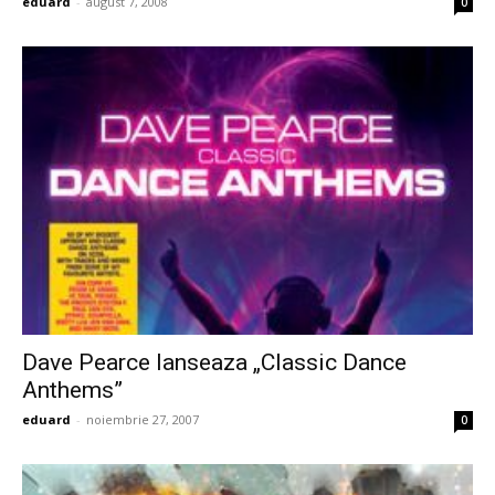
eduard
-
august 7, 2008
0
Dave Pearce lanseaza „Classic Dance
Anthems”
eduard
-
noiembrie 27, 2007
0