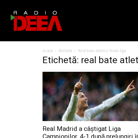
Acasă
Etichete
Real bate atletico finala liga
Etichetă: real bate atlet
Real Madrid a câștigat Liga
Campionilor, 4-1 după prelungiri î