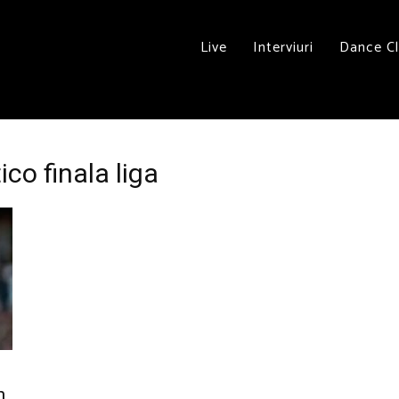
Live
Interviuri
Dance C
ico finala liga
n