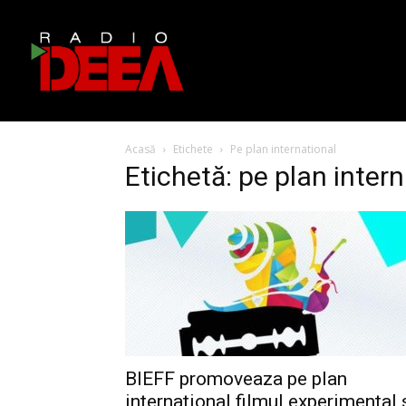
Acasă
Etichete
Pe plan international
Etichetă: pe plan inter
BIEFF promoveaza pe plan
international filmul experimental 