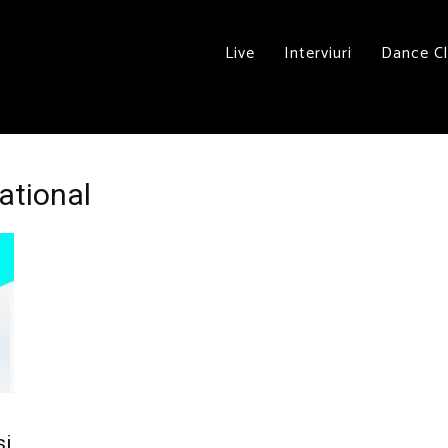
Live
Interviuri
Dance C
national
si