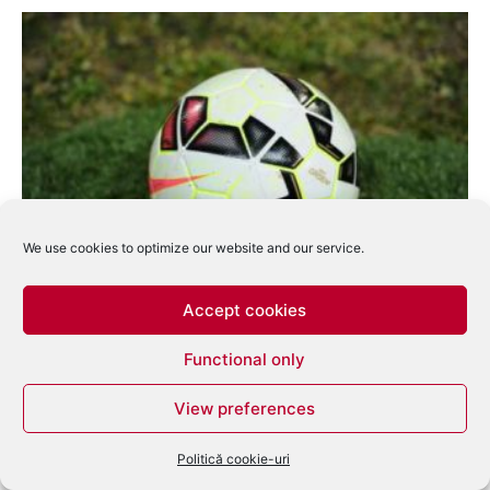
We use cookies to optimize our website and our service.
Fotbal: Steaua-Astra și Pandurii-Dinamo, în
semifinalele Cupei Ligii Adeplast
Accept cookies
Dan Alexandru
-
ianuarie 27, 2015
0
Functional only
View preferences
Politică cookie-uri