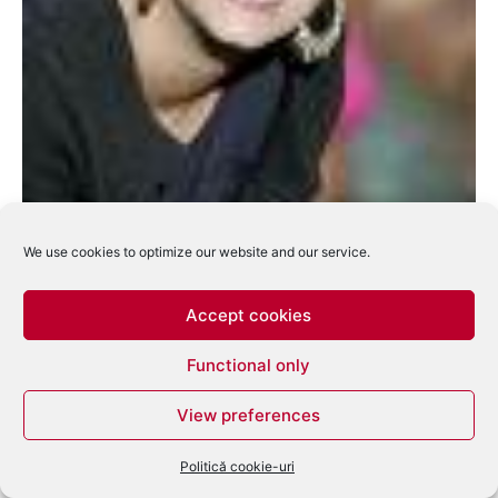
We use cookies to optimize our website and our service.
La 22 de ani, Lily Allen se gandeste la
Accept cookies
retragere
Functional only
eduard
-
noiembrie 28, 2007
0
View preferences
Politică cookie-uri