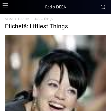
Radio DEEA
Acasă
Etichete
Littlest Things
Etichetă: Littlest Things