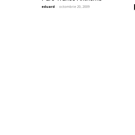
eduard
-
octombrie 20, 2009