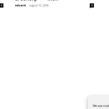
eduard
-
august 12, 2008
0
0
We use cook