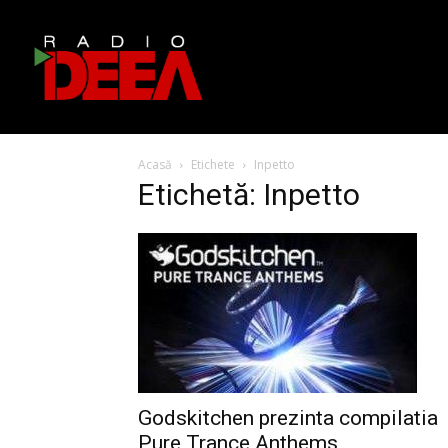
Acasă
Etichete
Inpetto
Etichetă: Inpetto
Godskitchen prezinta compilatia
Pure Trance Anthems