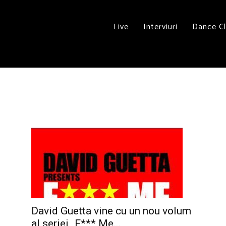
Live
Interviuri
Dance C
David Guetta vine cu un nou volum
al seriei „F*** Me...