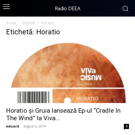
Radio DEEA
Acasă
Etichete
Horatio
Etichetă: Horatio
Horatio și Gruia lansează Ep-ul “Cradle In
The Wind” la Viva...
eduard
-
august 6, 2014
0