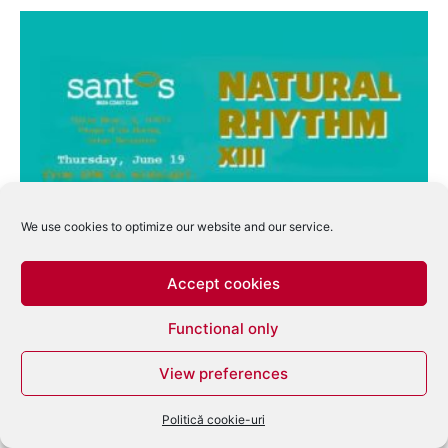
We use cookies to optimize our website and our service.
Natural Rhythm XIII Ibiza Showcase va fi
găzduit de Santos Ibiza...
Accept cookies
eduard
-
iunie 18, 2014
1
Functional only
View preferences
Politică cookie-uri