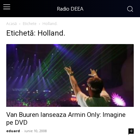
Radio DEEA
Acasă
Etichete
Holland.
Etichetă: Holland.
Van Buuren lanseaza Armin Only: Imagine
pe DVD
eduard
-
iunie 10, 2008
0