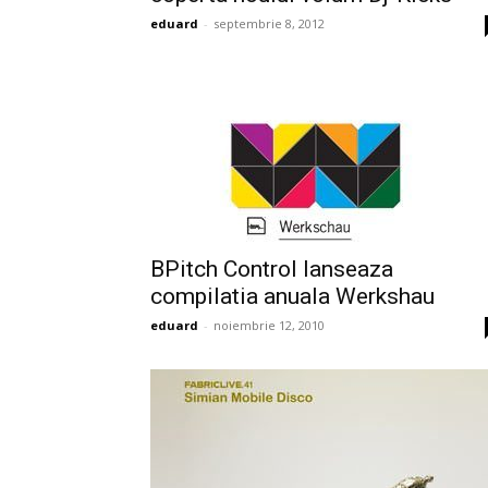
eduard
-
septembrie 8, 2012
BPitch Control lanseaza
compilatia anuala Werkshau
eduard
-
noiembrie 12, 2010