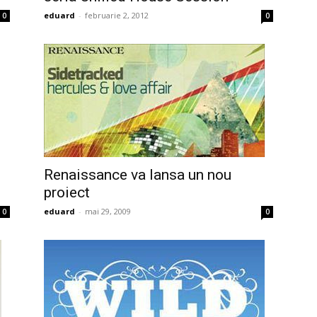
eduard
-
februarie 2, 2012
0
0
Renaissance va lansa un nou
proiect
eduard
-
mai 29, 2009
0
0