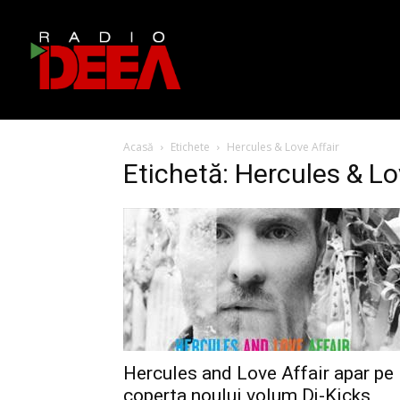
Acasă
Etichete
Hercules & Love Affair
Etichetă: Hercules & Lo
Hercules and Love Affair apar pe
coperta noului volum Dj-Kicks