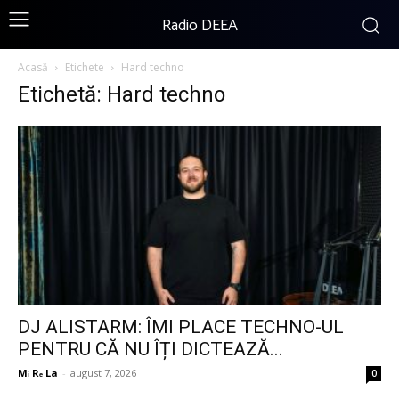
Radio DEEA
Acasă
Etichete
Hard techno
Etichetă: Hard techno
DJ ALISTARM: ÎMI PLACE TECHNO-UL
PENTRU CĂ NU ÎȚI DICTEAZĂ...
Mᵢ Rₑ La
-
august 7, 2026
0