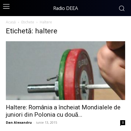
Radio DEEA
Acasă
Etichete
Haltere
Etichetă: haltere
Haltere: România a încheiat Mondialele de
juniori din Polonia cu două...
Dan Alexandru
-
iunie 13, 2015
0