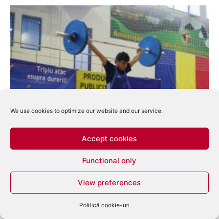
We use cookies to optimize our website and our service.
Haltere: Monica Csengeri, medaliată cu
bronz la Europenele de seniori de...
Accept cookies
Dan Alexandru
-
aprilie 11, 2015
0
Functional only
View preferences
Politică cookie-uri