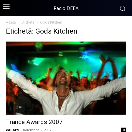
Radio DEEA
Acasă
Etichete
Gods Kitchen
Etichetă: Gods Kitchen
Trance Awards 2007
eduard
-
noiembrie 2, 2007
0