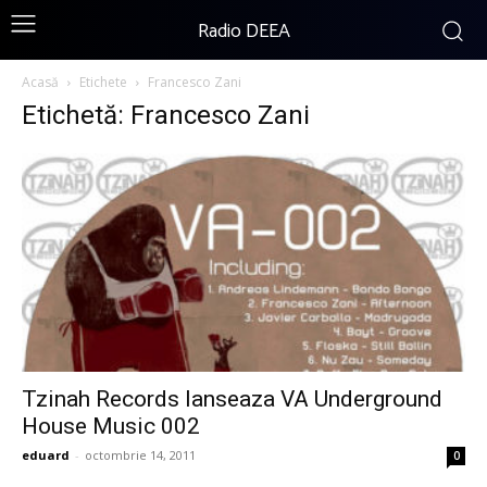
Radio DEEA
Acasă
Etichete
Francesco Zani
Etichetă: Francesco Zani
Tzinah Records lanseaza VA Underground
House Music 002
eduard
-
octombrie 14, 2011
0