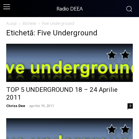
Radio DEEA
Acasă
Etichete
Five Underground
Etichetă: Five Underground
TOP 5 UNDERGROUND 18 – 24 Aprilie
2011
Chriss Dee
-
aprilie 19, 2011
0