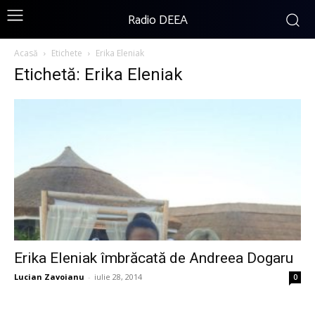
Radio DEEA
Acasă
Etichete
Erika Eleniak
Etichetă: Erika Eleniak
Erika Eleniak îmbrăcată de Andreea Dogaru
Lucian Zavoianu
-
iulie 28, 2014
0