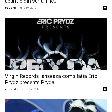
aparitie din seria The...
eduard
-
iulie 30, 2012
0
Virgin Records lanseaza compilatia Eric
Prydz presents Pryda
eduard
-
martie 27, 2012
0