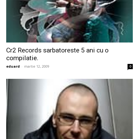
Cr2 Records sarbatoreste 5 ani cu o
compilatie.
eduard
-
martie 12, 2009
0