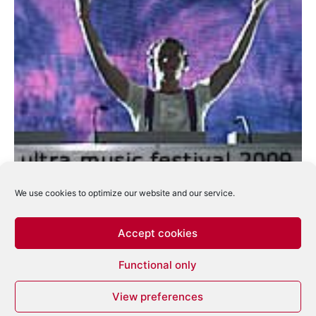
Program incredibil in cadrul Ultra Music
We use cookies to optimize our website and our service.
Festival
eduard
-
ianuarie 12, 2009
0
Accept cookies
Functional only
1
2
3
View preferences