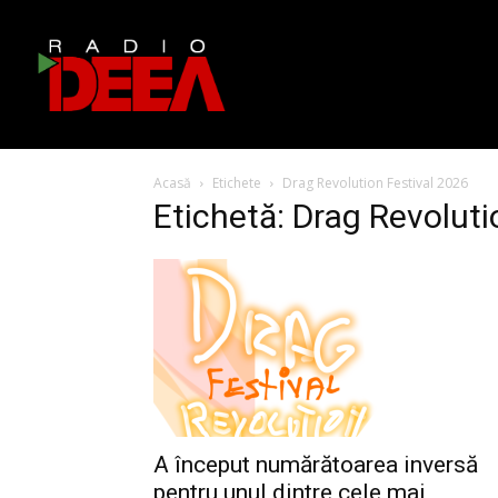
Acasă
Etichete
Drag Revolution Festival 2026
Etichetă: Drag Revoluti
A început numărătoarea inversă
pentru unul dintre cele mai