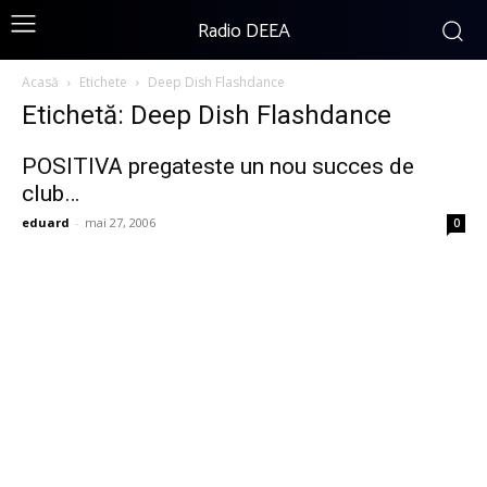
Radio DEEA
Acasă
Etichete
Deep Dish Flashdance
Etichetă: Deep Dish Flashdance
POSITIVA pregateste un nou succes de
club…
eduard
-
mai 27, 2006
0