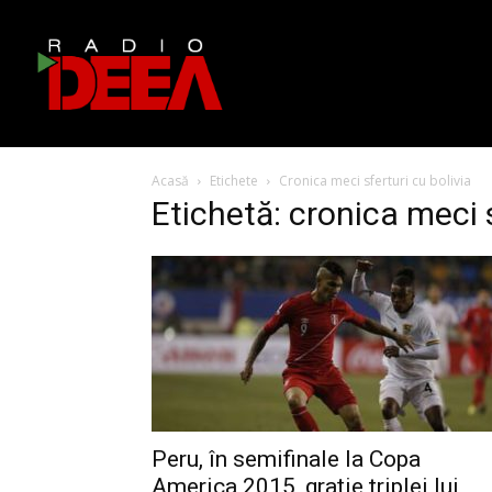
Acasă
Etichete
Cronica meci sferturi cu bolivia
Etichetă: cronica meci s
Peru, în semifinale la Copa
America 2015, grație triplei lui