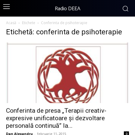
Radio DEEA
Acasă
Etichete
Conferinta de psihoterapie
Etichetă: conferinta de psihoterapie
Conferinta de presa „Terapii creativ-
expresive unificatoare şi dezvoltare
personală continuă” la...
Dan Alexandru
-
februarie 11, 2015
0