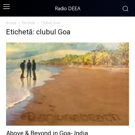
Radio DEEA
Acasă
Etichete
Clubul Goa
Etichetă: clubul Goa
Above & Beyond in Goa- India