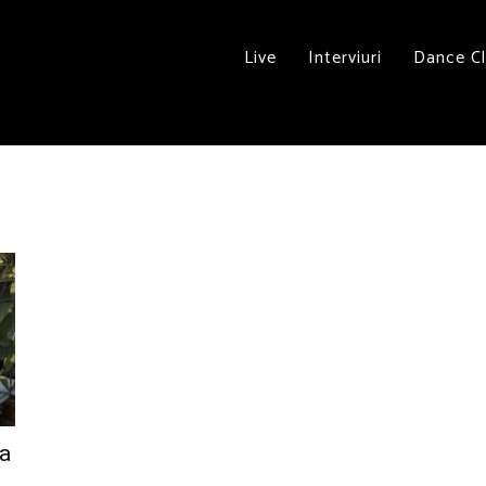
Live
Interviuri
Dance C
la