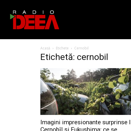
Acasă
Etichete
Cernobil
Etichetă: cernobil
Imagini impresionante surprinse 
Cernobîl și Fukushima: ce se