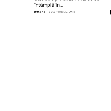
întâmplă în...
Roxana
-
decembrie 30, 2015