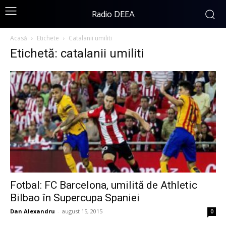
Radio DEEA
Acasă
Etichete
Catalanii umiliti
Etichetă: catalanii umiliti
Fotbal: FC Barcelona, umilită de Athletic
Bilbao în Supercupa Spaniei
Dan Alexandru
-
august 15, 2015
0