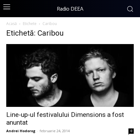
Radio DEEA
Acasă
Etichete
Caribou
Etichetă: Caribou
Line-up-ul festivalului Dimensions a fost
anuntat
Andrei Hodorog
-
februarie 24, 2014
0