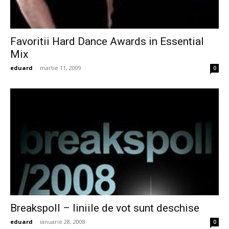
Favoritii Hard Dance Awards in Essential
Mix
eduard
-
martie 11, 2009
0
Breakspoll – liniile de vot sunt deschise
eduard
-
ianuarie 28, 2008
0