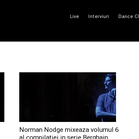
Live
Interviuri
Dance C
Norman Nodge mixeaza volumul 6
al compilatiei in serie Berghain