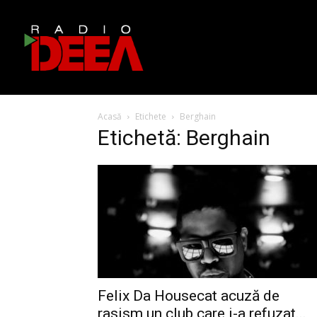
Acasă
Etichete
Berghain
Etichetă: Berghain
Felix Da Housecat acuză de
rasism un club care i-a refuzat...