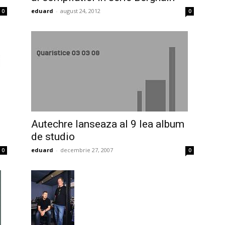
eduard
-
august 24, 2012
0
0
Autechre lanseaza al 9 lea album
de studio
eduard
-
decembrie 27, 2007
0
0