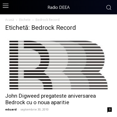
Radio DEEA
Acasă
Etichete
Bedrock Record
Etichetă: Bedrock Record
John Digweed pregateste aniversarea
Bedrock cu o noua aparitie
eduard
-
septembrie 30, 2010
0